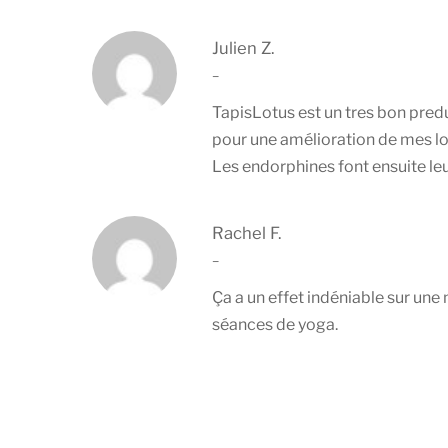
Julien Z.
–
TapisLotus est un tres bon predu
pour une amélioration de mes l
Les endorphines font ensuite leu
Rachel F.
–
Ça a un effet indéniable sur une
séances de yoga.