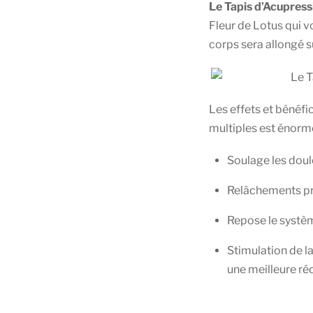
Le Tapis d’Acupres
Fleur de Lotus qui v
corps sera allongé su
Les effets et bénéfi
multiples est énorme
Soulage les doul
Relâchements pr
Repose le systè
Stimulation de la
une meilleure ré