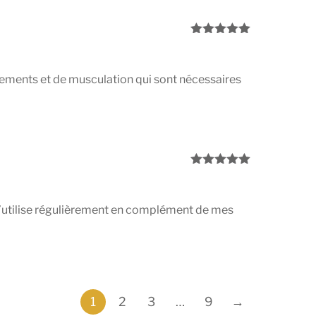
Note
5
sur
5
irements et de musculation qui sont nécessaires
Note
5
sur
5
e l’utilise régulièrement en complément de mes
1
2
3
…
9
→