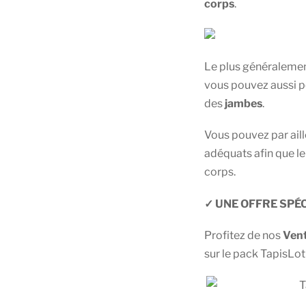
corps
.
Le plus généralement,
vous pouvez aussi po
des
jambes
.
Vous pouvez par aill
adéquats afin que l
corps.
✓ UNE OFFRE SPÉ
Profitez de nos
Vent
sur le pack TapisLotu