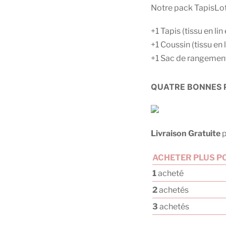
Notre pack TapisLo
+1 Tapis (tissu en li
+1 Coussin (tissu en l
+1 Sac de rangement (
QUATRE BONNES R
Livraison Gratuite
p
ACHETER PLUS PO
1
acheté
2
achetés
3
achetés