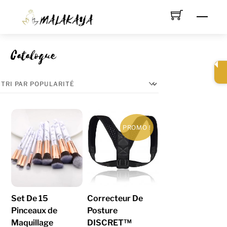
Skip
Men
to
content
Catalogue
PROMO !
Set De 15
Correcteur De
Pinceaux de
Posture
Maquillage
DISCRET™