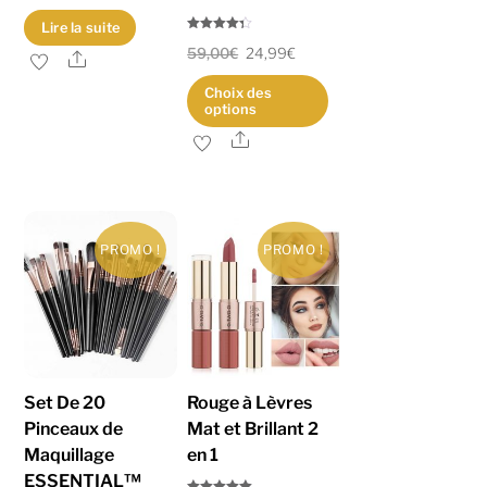
Lire la suite
Note
59,00
€
24,99
€
4.25
Share
sur 5
Choix des
options
Share
Ce
produit
a
plusieurs
PROMO !
PROMO !
variations.
Les
options
peuvent
être
Set De 20
Rouge à Lèvres
choisies
Pinceaux de
Mat et Brillant 2
sur
Maquillage
en 1
la
ESSENTIAL™