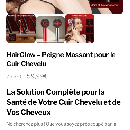
HairGlow – Peigne Massant pour le
Cuir Chevelu
Le
Le
59,99
€
79,99
€
prix
prix
La Solution Complète pour la
initial
actuel
était :
est :
Santé de Votre Cuir Chevelu et de
79,99€.
59,99€.
Vos Cheveux
Ne cherchez plus ! Que vous soyez préoccupé par la