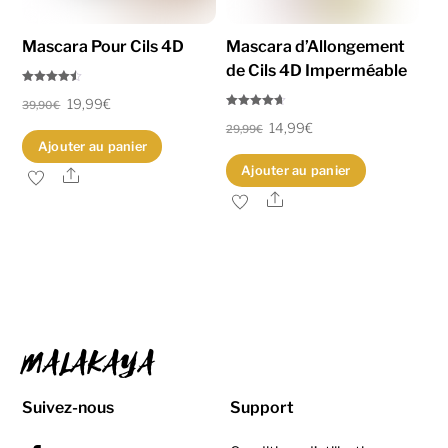
la
page
Mascara Pour Cils 4D
Mascara d’Allongement
du
de Cils 4D Imperméable
produit
Note
Le
Le
19,99
€
4.45
39,90
€
sur 5
Note
Le
Le
14,99
€
4.67
prix
prix
29,99
€
sur 5
Ajouter au panier
prix
prix
initial
actuel
Ajouter au panier
Share
initial
actuel
était :
est :
Share
était :
est :
39,90€.
19,99€.
29,99€.
14,99€.
MALAKAYA
Suivez-nous
Support
Facebook