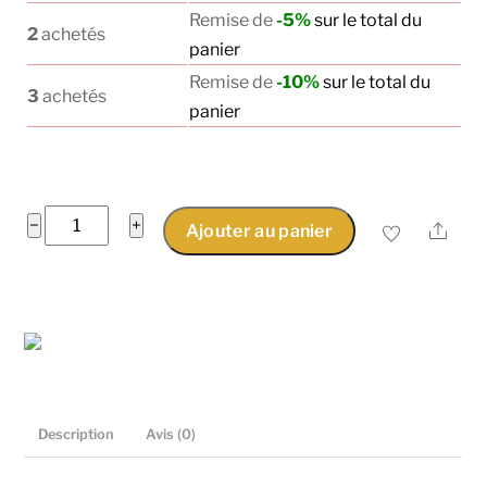
Remise de
-5%
sur le total du
2
achetés
panier
Remise de
-10%
sur le total du
3
achetés
panier
quantité
−
+
Shar
Ajouter au panier
de
HairGlow
-
Peigne
Massant
pour
le
Description
Avis (0)
Cuir
Chevelu