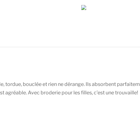
bain
Séchage
Rapide
des
Cheveux
le, tordue, bouclée et rien ne dérange. Ils absorbent parfaite
t agréable. Avec broderie pour les filles, c’est une trouvaille!