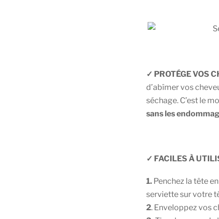
✓ PROTÉGE VOS 
d’abîmer vos cheveu
séchage. C’est le m
sans les endommag
✓ FACILES À UTIL
1.
Penchez la tête en
serviette sur votre 
2
. Enveloppez vos c