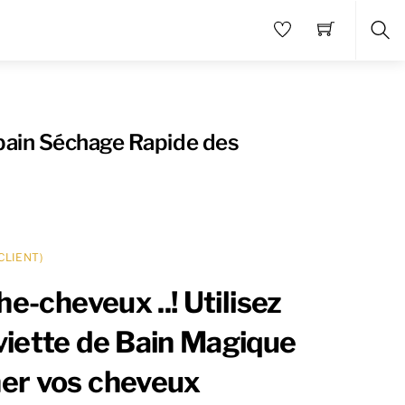
Sea
 bain Séchage Rapide des
CLIENT)
che-cheveux ..! Utilisez
viette de Bain Magique
er vos cheveux