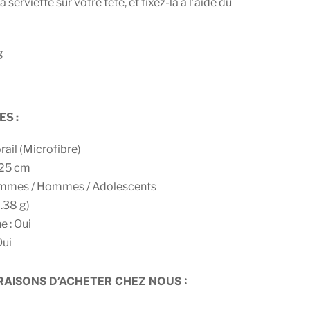
a serviette sur votre tête, et fixez-la à l’aide du
S :
rail (Microfibre)
 25 cm
emmes / Hommes / Adolescents
.38 g)
 : Oui
Oui
AISONS D’ACHETER CHEZ NOUS :