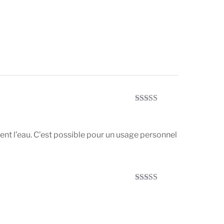
Note
5
sur 5
ment l’eau. C’est possible pour un usage personnel
Note
5
sur 5