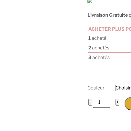
Livraison Gratuite
p
ACHETER PLUS PO
1
acheté
2
achetés
3
achetés
Couleur
quantité
−
+
de
Serviette
de