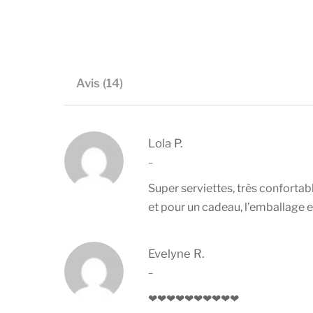
Avis (14)
Lola P.
–
Super serviettes, très confortab
et pour un cadeau, l’emballage es
Evelyne R.
–
❤❤❤❤❤❤❤❤❤❤