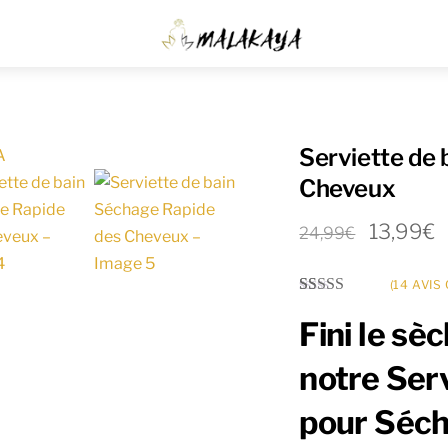
Menu
Serviette de
Cheveux
13,99
€
24,99
€
(
14
AVIS 
Noté
14
4.93
sur 5 basé
Fini le sè
sur
notations
client
notre Ser
pour Séch