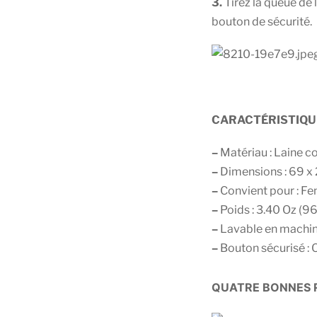
3.
Tirez la queue de l
bouton de sécurité.
CARACTÉRISTIQUE
–
Matériau : Laine co
–
Dimensions : 69 x
–
Convient pour : F
–
Poids : 3.40 Oz (96
–
Lavable en machine
–
Bouton sécurisé : 
QUATRE BONNES R