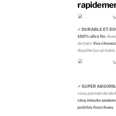
rapidemen
✓ DURABLE ET DO
100% ultra fin
. Ave
de bain.
Vos cheveux
douche (ou un bain). T
✓ SUPER ABSORB
vous permet de séc
cinq minute seulem
pointes fourchues
.