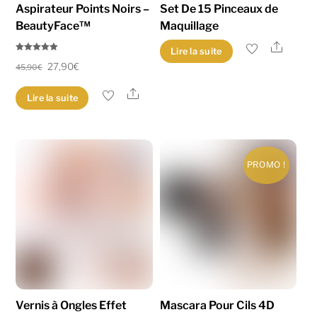
Aspirateur Points Noirs –
Set De 15 Pinceaux de
BeautyFace™
Maquillage
Share
Lire la suite
Note
Le
Le
27,90
€
5.00
45,90
€
sur 5
prix
prix
Share
Lire la suite
initial
actuel
était :
est :
45,90€.
27,90€.
PROMO !
Vernis à Ongles Effet
Mascara Pour Cils 4D