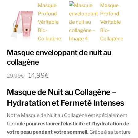
Masque enveloppant de nuit au
collagène
Le
Le
14,99
€
29,99
€
prix
prix
Masque de Nuit au Collagène –
initial
actuel
était :
est :
Hydratation et Fermeté Intenses
29,99€.
14,99€.
Notre Masque de Nuit au Collagène est spécialement
formulé
pour restaurer l’élasticité et l’hydratation de
votre peau pendant votre sommeil.
Grâce à sa texture