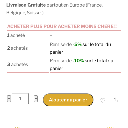
Livraison Gratuite
partout en Europe (France,
Belgique, Suisse,.)
ACHETER PLUS POUR ACHETER MOINS CHÈRE !!
1
acheté
–
Remise de
-5%
sur le total du
2
achetés
panier
Remise de
-10%
sur le total du
3
achetés
panier
quantité
−
+
Shar
Ajouter au panier
de
Masque
enveloppant
de