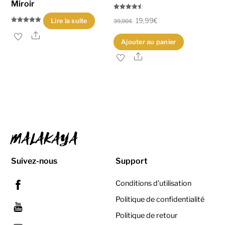
Miroir
Note
Le
Le
19,99
€
4.45
Lire la suite
39,90
€
sur 5
Note
prix
prix
5.00
Share
sur 5
Ajouter au panier
initial
actuel
Share
était :
est :
39,90€.
19,99€.
MALAKAYA
Suivez-nous
Support
Facebook
Conditions d’utilisation
Politique de confidentialité
YouTube
Politique de retour
Instagram