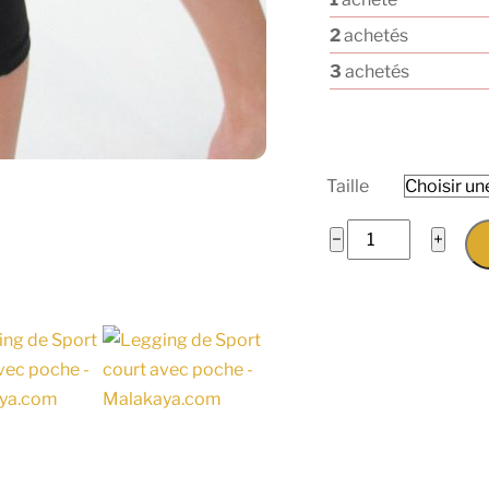
2
achetés
3
achetés
Taille
quantité
−
+
de
Legging
de
Sport
Court
avec
Poche