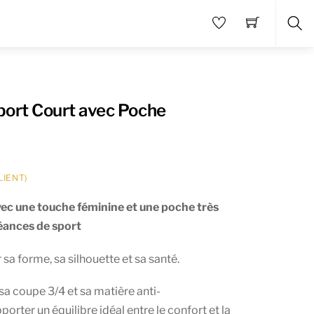
Sea
port Court avec Poche
LIENT)
ec une touche féminine et une poche très
éances de sport
 sa forme, sa silhouette et sa santé.
sa coupe 3/4 et sa matière anti-
porter un équilibre idéal entre le confort et la