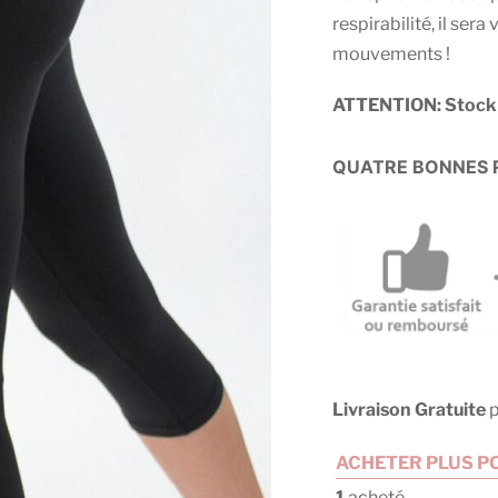
respirabilité, il
sera v
mouvements !
ATTENTION: Stock 
QUATRE BONNES R
Livraison Gratuite
p
ACHETER PLUS PO
1
acheté