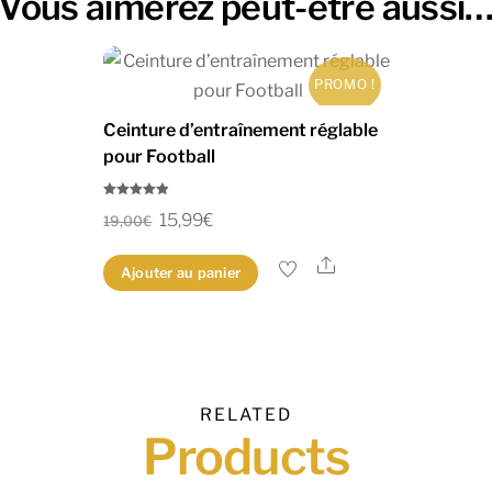
Vous aimerez peut-être aussi
PROMO !
Ceinture d’entraînement réglable
pour Football
Note
Le
Le
15,99
€
4.82
19,00
€
sur 5
prix
prix
Share
Ajouter au panier
initial
actuel
était :
est :
19,00€.
15,99€.
RELATED
Products