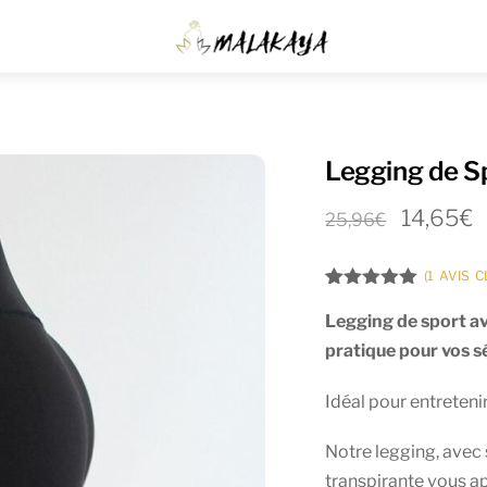
Menu
Legging de S
14,65
€
25,96
€
(
1
AVIS C
Noté
1
5.00
sur 5
Legging de sport av
basé sur
pratique pour vos s
notation
client
Idéal pour entretenir
Notre legging, avec 
transpirante
vous ap