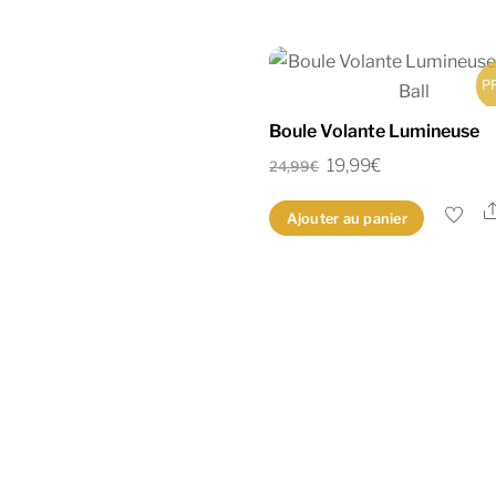
P
Boule Volante Lumineuse
Le
Le
19,99
€
24,99
€
prix
prix
Ajouter au panier
initial
actuel
était :
est :
24,99€.
19,99€.