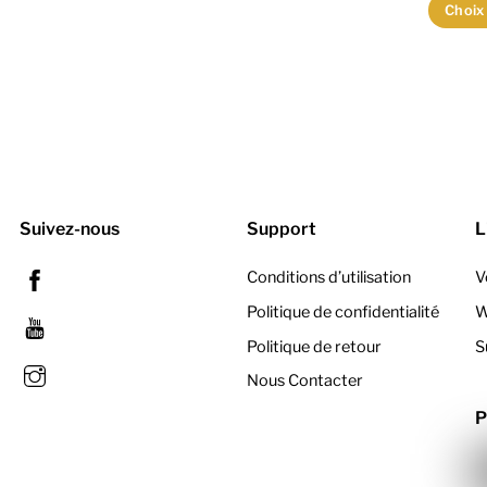
options
Choix
peuvent
être
choisies
sur
la
page
du
Suivez-nous
Support
L
produit
Facebook
Conditions d’utilisation
V
Politique de confidentialité
W
YouTube
Politique de retour
S
Instagram
Nous Contacter
P